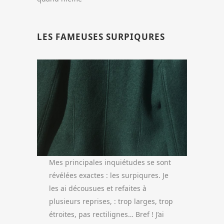
LES FAMEUSES SURPIQURES
Mes principales inquiétudes se sont
révélées exactes : les surpiqures. Je
les ai décousues et refaites à
plusieurs reprises, : trop larges, trop
étroites, pas rectilignes… Bref ! J’ai