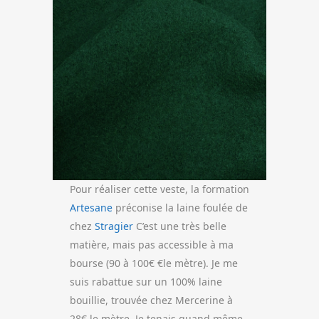
Pour réaliser cette veste, la formation
Artesane
préconise la laine foulée de
chez
Stragier
C’est une très belle
matière, mais pas accessible à ma
bourse (90 à 100€ €le mètre). Je me
suis rabattue sur un 100% laine
bouillie, trouvée chez Mercerine à
28€ le mètre. Je tenais quand même