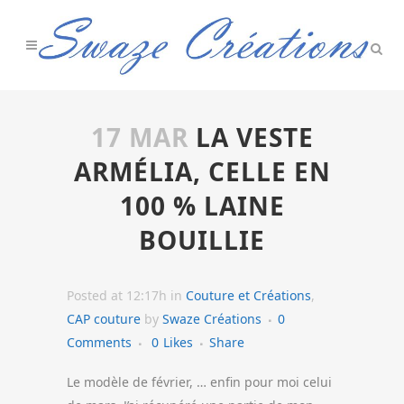
17 MAR
LA VESTE
ARMÉLIA, CELLE EN
100 % LAINE
BOUILLIE
Posted at 12:17h
in
Couture et Créations
,
CAP couture
by
Swaze Créations
0
Comments
0
Likes
Share
Le modèle de février, … enfin pour moi celui